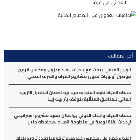
الغذائي في غزة.
أخر المقالات
الوزير الميمي يبحث مع بلديات يعبد وعزون ومجلس قروي
قوصين أولويات تطوير مشاريع المياه والصرف الصحي
سلطة المياه تقود استجابة ميدانية لضمان استمرار التزويد
المائي للمناطق المتأثرة بتوقف بئر بيت إيبا
سلطة المياه والبنك الدولي يواصلان تنفيذ مشروع استراتيجي
لإحداث نقلة نوعية في منظومة المياه بمحافظة جنين
اعتداء خطير على محابس خط مياه ترقوميا يهدد تزويد بلدات