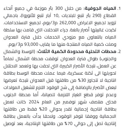
المياه الجوفية:
من خلال 300 بئر موزعة في جميع أنحاء
القطاع (290 بئر تتبع للبلديات ,10 آبار تتبع للأنوروا)، باجمالي
تزويد لجميع الاغراض 262,000 م3/يوم، لجميع الاستخدامات.
تكبدت غالبيتها أضرار بالغة. جراء التدخلات التي قامت بها سلطة
المياه بالتعاون مع مزودي الخدمات خلال فترة العدوان
وصلت كمية المياه المنتجة منها ما يقارب 93,000 م3/يوم.
محطات التحلية محدودة الكمية الثلاث:
(الوسط والشمال
والجنوب) طوال فترة العدوان توقفت محطة الشمال تماماً
عن العمل، نتيجة الأضرار الكبيرة التي لحقت بها وتعمد الاحتلال
تحويلها الى ثكنة عسكرية، فيما عملت محطة الوسط بطاقة
انتاجية لا تتجاوز 30% من طاقتها قبل العدوان نتيجة تعرضها
لبعض الأضرار بالإضافة إلى شح الوقود اللازم لتشغيل المولدات
وعدم توفر قطع الغيار اللازمة للصيانة، أما محطة الجنوب
فحتى منتصف شهر نوفمبر من العام 2024 كانت تعمل
بطاقة انتاجية إجمالية تقدر بحوالي 20% فقط من طاقتها
الاجمالية ووفقا لتوفر الوقود، ولاحقا بدأت بالعمل بطاقة
إنتاجية تصل إلى حوالي 70% من طاقتها الإنتاجية، بعد توصيل