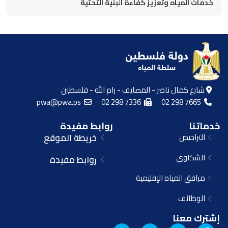
خدمات المياه وتعزيز كفاءة البنية التحتية
شارع كمال ناصر - المصايف - رام الله - فلسطين
pwa@pwa.ps
02 298 7336
02 298 7665
خدماتنا
روابط مفيدة
التراخيص
خريطة الموقع
الشكاوي
روابط مفيدة
مرافق المياه الإقليمية
الوظائف
إشترك معنا