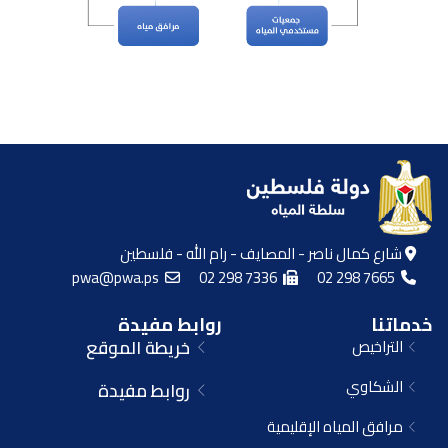
شارع كمال ناصر - المصايف - رام الله - فلسطين
pwa@pwa.ps
02 298 7336
02 298 7665
خدماتنا
روابط مفيدة
التراخيص
خريطة الموقع
الشكاوي
روابط مفيدة
مرافق المياه الإقليمية