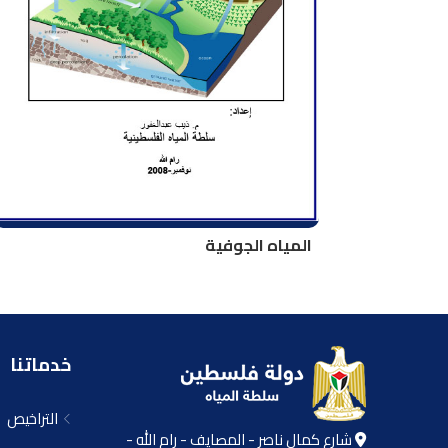
المياه الجوفية
خدماتنا
التراخيص
شارع كمال ناصر - المصايف - رام الله -