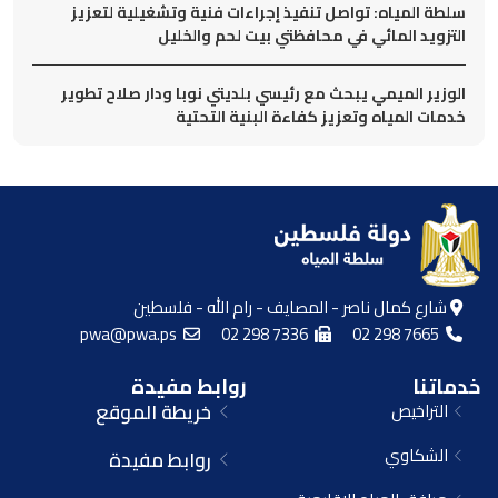
سلطة المياه: تواصل تنفيذ إجراءات فنية وتشغيلية لتعزيز
التزويد المائي في محافظتي بيت لحم والخليل
الوزير الميمي يبحث مع رئيسي بلديتي نوبا ودار صلاح تطوير
خدمات المياه وتعزيز كفاءة البنية التحتية
شارع كمال ناصر - المصايف - رام الله - فلسطين
pwa@pwa.ps
02 298 7336
02 298 7665
خدماتنا
روابط مفيدة
التراخيص
خريطة الموقع
الشكاوي
روابط مفيدة