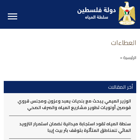
العطاءات
الرئيسية »
أخر المقالات
الوزير الميمي يبحث مع بلديات يعبد وعزون ومجلس قروي
قوصين أولويات تطوير مشاريع المياه والصرف الصحي
سلطة المياه تقود استجابة ميدانية لضمان استمرار التزويد
المائي للمناطق المتأثرة بتوقف بئر بيت إيبا