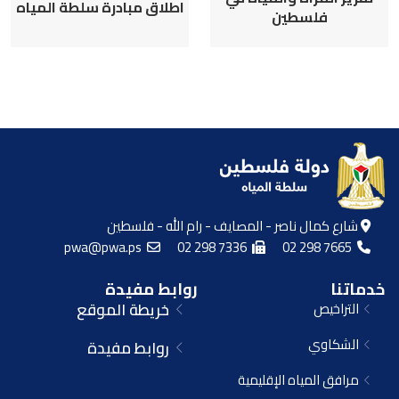
اطلاق مبادرة سلطة المياه
فلسطين
شارع كمال ناصر - المصايف - رام الله - فلسطين
pwa@pwa.ps
02 298 7336
02 298 7665
خدماتنا
روابط مفيدة
التراخيص
خريطة الموقع
الشكاوي
روابط مفيدة
مرافق المياه الإقليمية