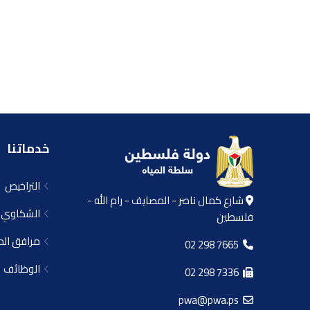
خدماتنا
التراخيص
شارع كمال ناصر - المصايف - رام الله -
الشكاوي
فلسطين
مرافق المي
02 298 7665
الوظائف
02 298 7336
pwa@pwa.ps