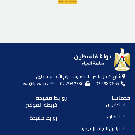
شارع كمال ناصر - المصايف - رام الله - فلسطين
pwa@pwa.ps
02 298 7336
02 298 7665
خدماتنا
روابط مفيدة
التراخيص
خريطة الموقع
الشكاوي
روابط مفيدة
مرافق المياه الإقليمية