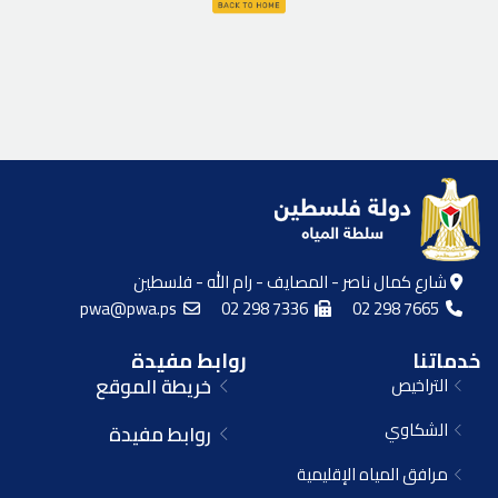
شارع كمال ناصر - المصايف - رام الله - فلسطين
pwa@pwa.ps
02 298 7336
02 298 7665
خدماتنا
روابط مفيدة
التراخيص
خريطة الموقع
الشكاوي
روابط مفيدة
مرافق المياه الإقليمية