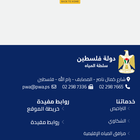
شارع كمال ناصر - المصايف - رام الله - فلسطين
pwa@pwa.ps
02 298 7336
02 298 7665
خدماتنا
روابط مفيدة
التراخيص
خريطة الموقع
الشكاوي
روابط مفيدة
مرافق المياه الإقليمية