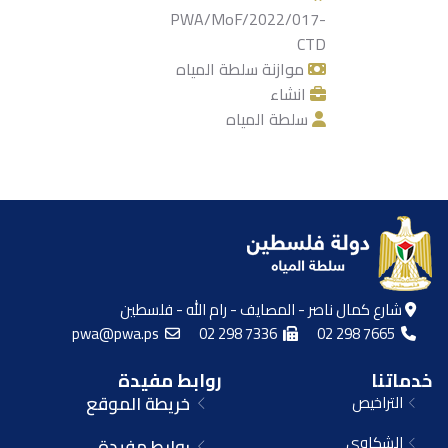
PWA/MoF/2022/017-
CTD
موازنة سلطة المياه
انشاء
سلطة المياه
شارع كمال ناصر - المصايف - رام الله - فلسطين
pwa@pwa.ps
02 298 7336
02 298 7665
خدماتنا
روابط مفيدة
التراخيص
خريطة الموقع
الشكاوي
روابط مفيدة