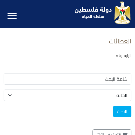
العطائات
الرئيسية »
البحث
الأرشيف (38)