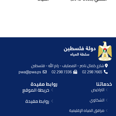
شارع كمال ناصر - المصايف - رام الله - فلسطين
pwa@pwa.ps
02 298 7336
02 298 7665
خدماتنا
روابط مفيدة
التراخيص
خريطة الموقع
الشكاوي
روابط مفيدة
مرافق المياه الإقليمية